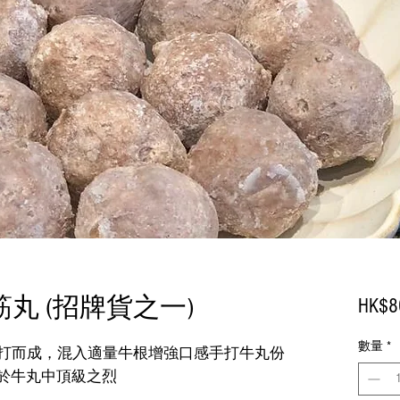
筋丸 (招牌貨之一)
HK$8
數量
*
牛手打而成，混入適量牛根增強口感手打牛丸份
於牛丸中頂級之烈