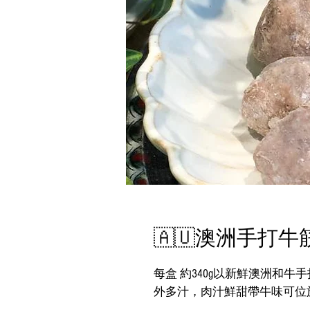
🇦🇺澳洲手打牛
每盒 約340g以新鮮澳洲和
外多汁，肉汁鮮甜帶牛味可位