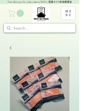
Free delivery for orders above $450 | 買滿 $450有免費運送
ME
NU