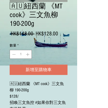
🇦🇺紐西蘭 《MT
cook》三文魚柳
190-200g
一
促
 HK$148.00 
HK$128.00
般
銷
數量
*
價
價
格
格
新增至購物車
🇦🇺紐西蘭 《MT cook》三文魚
柳 190-200g
$128/
招喚三文魚控 #如果你對三文魚