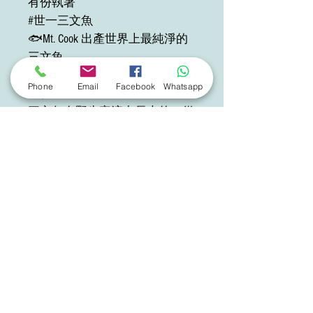
有份執著
#世一三文魚
🐟Mt. Cook 出產世界上最純淨的
三文魚
Mt. Cook 位於新西蘭南阿爾卑斯
Phone
Email
Facebook
Whatsapp
山脈🏔️
三文魚在野生寒流中長大的，從
其陡峭的高山脊流出地球上最純
淨的淡水，水質冰冷，不斷流
動，
因而孕育出優質肉質的三文魚
👍🏻👍🏻👍🏻
絕無使用疫苗
殺蟲劑或抗生素🚫💊
稱得上為世界上最純淨的三文魚
🐟