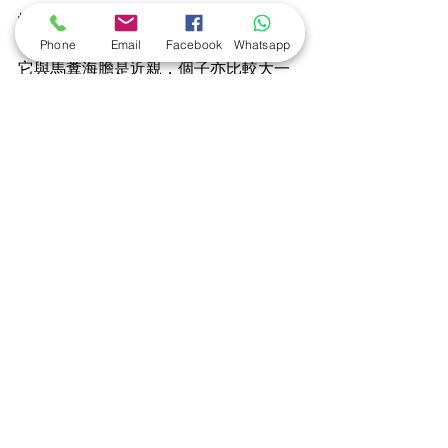
蝦夷馬糞海膽  (最當造時間為7～8月) 
Phone
Email
Facebook
Whatsapp
它與馬糞海膽是近親，個子亦比較大一
點。
蝦夷馬糞海膽肉呈橘紅色，入口味道濃
郁，甘甜度較高，深受人們喜愛。
北紫海膽  (最當造時間為9~11月) 
北紫海膽的外型跟紫海膽非常相似，個
子比紫海膽較大
由於通常出現在日本以北地區， 所以有
「北紫海膽」的稱號
顏色比同樣來自北邊的蝦夷馬糞海膽較
爲淺色，呈奶黃色。因而得到「白海
膽」的稱呼。味道上比紫海膽更爲濃郁