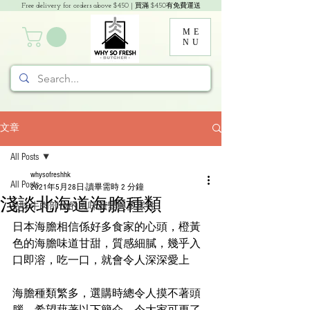
Free delivery for orders above $450 | 買滿 $450有免費運送
ME
NU
文章
All Posts
whysofreshhk
All Posts
2021年5月28日
讀畢需時 2 分鐘
淺談北海道海膽種類
品味牛肉部位的風味演變與多樣性
日本海膽相信係好多食家的心頭，橙黃
色的海膽味道甘甜，質感細膩，幾乎入
口即溶，吃一口，就會令人深深愛上
海膽種類繁多，選購時總令人摸不著頭
腦，希望藉著以下簡介，令大家可更了