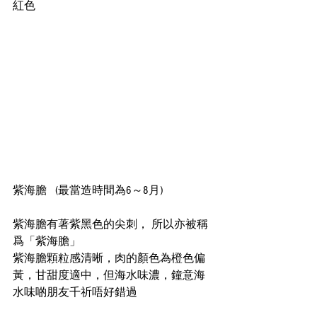
紅色
紫海膽   (最當造時間為6～8月) 
紫海膽有著紫黑色的尖刺， 所以亦被稱
爲「紫海膽」
紫海膽顆粒感清晰，肉的顏色為橙色偏
黃，甘甜度適中，但海水味濃，鐘意海
水味啲朋友千祈唔好錯過