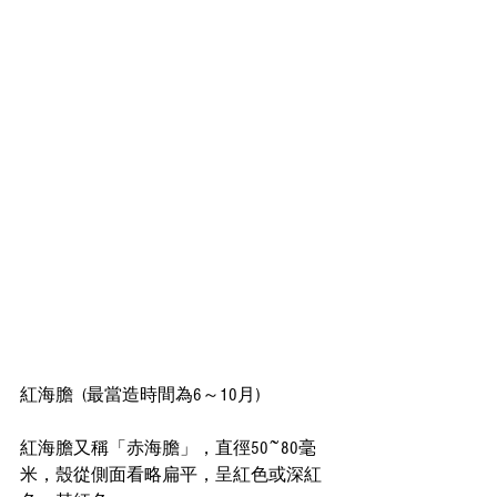
紅海膽  (最當造時間為6～10月)
紅海膽又稱「赤海膽」，直徑50~80毫
米，殼從側面看略扁平，呈紅色或深紅