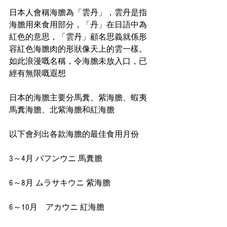
日本人會稱海膽為「雲丹」，雲丹是指
海膽用來食用部分，「丹」在日語中為
紅色的意思，「雲丹」顧名思義就係形
容紅色海膽肉的形狀像天上的雲一樣。
如此浪漫嘅名稱，令海膽未放入口，已
經有無限嘅遐想
日本的海膽主要分馬糞、紫海膽、蝦夷
馬糞海膽、北紫海膽和紅海膽
以下會列出各款海膽的最佳食用月份
3～4月 バフンウニ 馬糞膽
6～8月 ムラサキウニ 紫海膽
6～10月　アカウニ 紅海膽