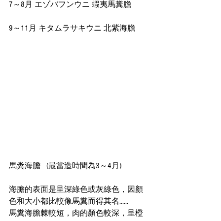
7～8月 エゾバフンウニ 蝦夷馬糞膽
9～11月 キタムラサキウニ 北紫海膽
馬糞海膽   (最當造時間為3～4月) 
海膽的表面是呈深綠色或灰綠色，因顏
色和大小都比較像馬糞而得其名......
馬糞海膽棘較短，肉的顏色較深，呈橙